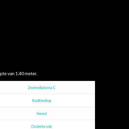
te van 1.40 meter.
Zwemdiploma C
Badkleding
Hemd
Onderbroek