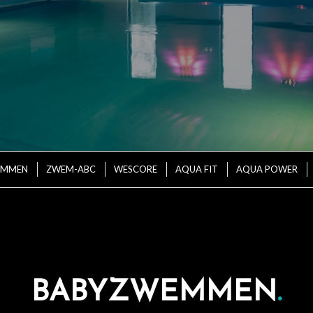
EMMEN
ZWEM-ABC
WESCORE
AQUA FIT
AQUA POWER
BABYZWEMMEN
.